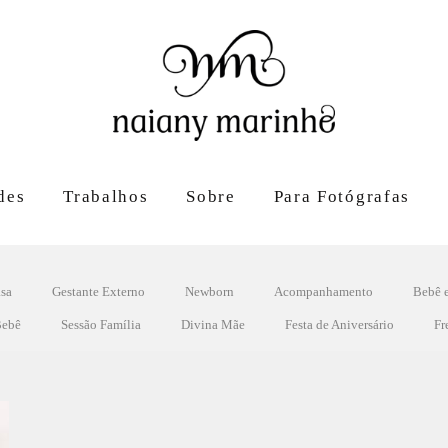
des
Trabalhos
Sobre
Para Fotógrafas
sa
Gestante Externo
Newborn
Acompanhamento
Bebê 
Bebê
Sessão Família
Divina Mãe
Festa de Aniversário
Fr