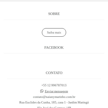
SOBRE
Saiba mais
FACEBOOK
CONTATO
+55 12 996787013
Enviar mensagem
contato@naianymarinho.com.br
Rua Euclides da Cunha, 185, casa 1 - Jardim Maringá
São José dos Campos / SP